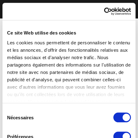
Ce site Web utilise des cookies
Les cookies nous permettent de personnaliser le contenu
et les annonces, d'offrir des fonctionnalités relatives aux
médias sociaux et d'analyser notre trafic. Nous
partageons également des informations sur l'utilisation de
notre site avec nos partenaires de médias sociaux, de
publicité et d'analyse, qui peuvent combiner celles-ci
avec d'autres informations que vous leur avez fournies
ou qu'ils ont collectées lors de votre utilisation de leurs
services. Vous consentez à nos cookies si vous
continuez à utiliser notre site Web.
Sélection
Nécessaires
du
consentement
Préférences