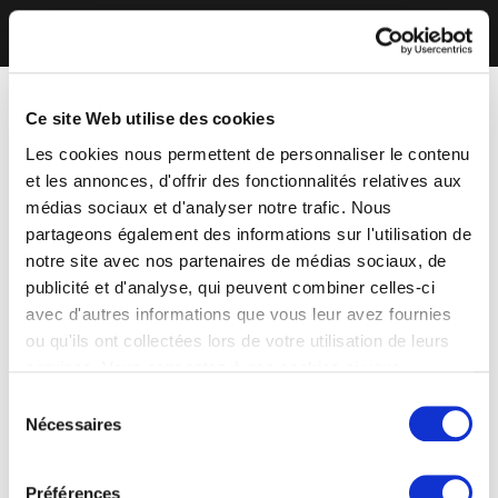
Ce site Web utilise des cookies
Les cookies nous permettent de personnaliser le contenu
et les annonces, d'offrir des fonctionnalités relatives aux
médias sociaux et d'analyser notre trafic. Nous
partageons également des informations sur l'utilisation de
notre site avec nos partenaires de médias sociaux, de
publicité et d'analyse, qui peuvent combiner celles-ci
avec d'autres informations que vous leur avez fournies
ou qu'ils ont collectées lors de votre utilisation de leurs
services. Vous consentez à nos cookies si vous
continuez à utiliser notre site Web.
Sélection
Nécessaires
du
consentement
Préférences