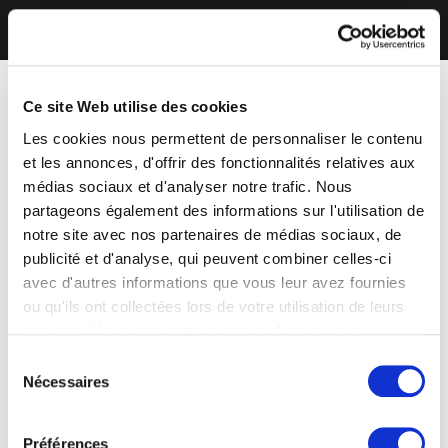
Ce site Web utilise des cookies
Les cookies nous permettent de personnaliser le contenu
et les annonces, d'offrir des fonctionnalités relatives aux
médias sociaux et d'analyser notre trafic. Nous
partageons également des informations sur l'utilisation de
notre site avec nos partenaires de médias sociaux, de
publicité et d'analyse, qui peuvent combiner celles-ci
avec d'autres informations que vous leur avez fournies
ou qu'ils ont collectées lors de votre utilisation de leurs
services. Vous consentez à nos cookies si vous
continuez à utiliser notre site Web.
Sélection
Nécessaires
du
consentement
Préférences