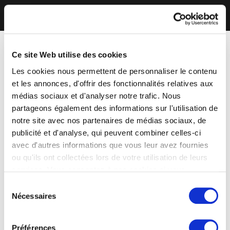
Ce site Web utilise des cookies
Les cookies nous permettent de personnaliser le contenu
et les annonces, d'offrir des fonctionnalités relatives aux
médias sociaux et d'analyser notre trafic. Nous
partageons également des informations sur l'utilisation de
notre site avec nos partenaires de médias sociaux, de
publicité et d'analyse, qui peuvent combiner celles-ci
avec d'autres informations que vous leur avez fournies
ou qu'ils ont collectées lors de votre utilisation de leurs
services. Vous consentez à nos cookies si vous
continuez à utiliser notre site Web.
Sélection
Nécessaires
du
consentement
Préférences