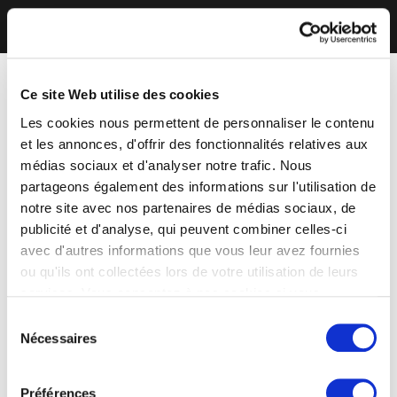
Ce site Web utilise des cookies
Les cookies nous permettent de personnaliser le contenu
et les annonces, d'offrir des fonctionnalités relatives aux
médias sociaux et d'analyser notre trafic. Nous
partageons également des informations sur l'utilisation de
notre site avec nos partenaires de médias sociaux, de
publicité et d'analyse, qui peuvent combiner celles-ci
avec d'autres informations que vous leur avez fournies
ou qu'ils ont collectées lors de votre utilisation de leurs
services. Vous consentez à nos cookies si vous
continuez à utiliser notre site Web.
Sélection
Nécessaires
du
consentement
Préférences