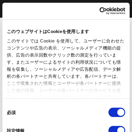
このウェブサイトはCookieを使用します
このサイトでは Cookie を使用して、ユーザーに合わせた
コンテンツや広告の表示、ソーシャルメディア機能の提
供、広告の表示回数やクリック数の測定を行っていま
す。またユーザーによるサイトの利用状況についても情
報を収集し、ソーシャルメディアや広告配信、データ解
析の各パートナーと共有しています。各パートナーは、
ここで収集された情報とユーザーが各パートナーに提供
した他の情報、ユーザーが各パートナーのサービスを使
用したときに収集した他の情報を組み合わせて使用する
ことがあります。 当ウェブサイトの使用を続行するとク
同
ッキーに同意したことになります。
必須
意
の
選
設定情報