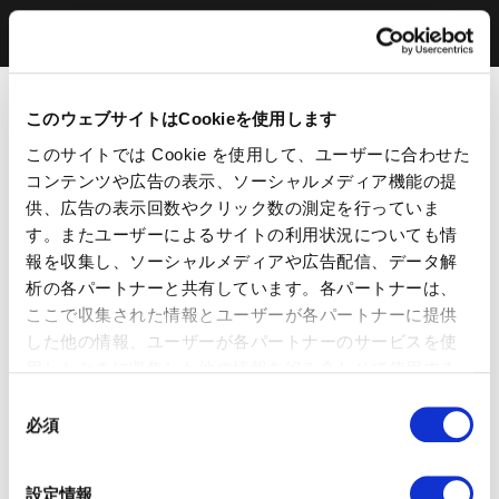
このウェブサイトはCookieを使用します
このサイトでは Cookie を使用して、ユーザーに合わせた
コンテンツや広告の表示、ソーシャルメディア機能の提
供、広告の表示回数やクリック数の測定を行っていま
す。またユーザーによるサイトの利用状況についても情
報を収集し、ソーシャルメディアや広告配信、データ解
析の各パートナーと共有しています。各パートナーは、
ここで収集された情報とユーザーが各パートナーに提供
した他の情報、ユーザーが各パートナーのサービスを使
用したときに収集した他の情報を組み合わせて使用する
ことがあります。 当ウェブサイトの使用を続行するとク
同
ッキーに同意したことになります。
必須
意
の
選
設定情報