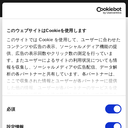
このウェブサイトはCookieを使用します
このサイトでは Cookie を使用して、ユーザーに合わせた
コンテンツや広告の表示、ソーシャルメディア機能の提
供、広告の表示回数やクリック数の測定を行っていま
す。またユーザーによるサイトの利用状況についても情
報を収集し、ソーシャルメディアや広告配信、データ解
析の各パートナーと共有しています。各パートナーは、
ここで収集された情報とユーザーが各パートナーに提供
した他の情報、ユーザーが各パートナーのサービスを使
用したときに収集した他の情報を組み合わせて使用する
ことがあります。 当ウェブサイトの使用を続行するとク
同
ッキーに同意したことになります。
必須
意
の
選
設定情報