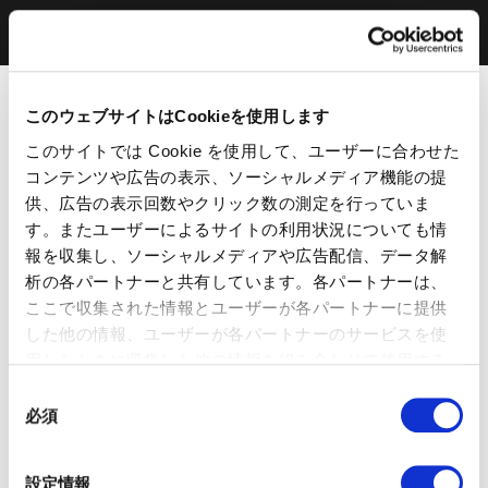
このウェブサイトはCookieを使用します
このサイトでは Cookie を使用して、ユーザーに合わせた
コンテンツや広告の表示、ソーシャルメディア機能の提
供、広告の表示回数やクリック数の測定を行っていま
す。またユーザーによるサイトの利用状況についても情
報を収集し、ソーシャルメディアや広告配信、データ解
析の各パートナーと共有しています。各パートナーは、
ここで収集された情報とユーザーが各パートナーに提供
した他の情報、ユーザーが各パートナーのサービスを使
用したときに収集した他の情報を組み合わせて使用する
ことがあります。 当ウェブサイトの使用を続行するとク
同
ッキーに同意したことになります。
必須
意
の
選
設定情報