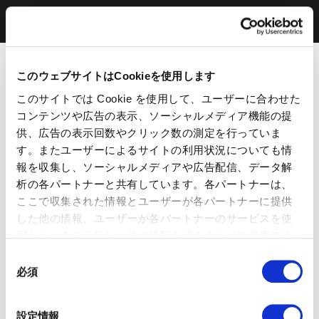
このウェブサイトはCookieを使用します
このサイトでは Cookie を使用して、ユーザーに合わせた
コンテンツや広告の表示、ソーシャルメディア機能の提
供、広告の表示回数やクリック数の測定を行っていま
す。またユーザーによるサイトの利用状況についても情
報を収集し、ソーシャルメディアや広告配信、データ解
析の各パートナーと共有しています。各パートナーは、
ここで収集された情報とユーザーが各パートナーに提供
した他の情報、ユーザーが各パートナーのサービスを使
用したときに収集した他の情報を組み合わせて使用する
ことがあります。 当ウェブサイトの使用を続行するとク
同
ッキーに同意したことになります。
必須
意
の
選
設定情報