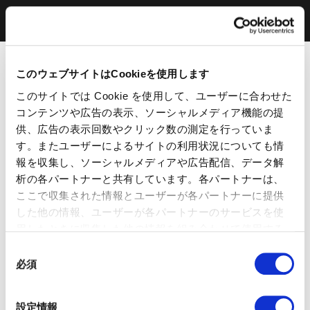
このウェブサイトはCookieを使用します
このサイトでは Cookie を使用して、ユーザーに合わせた
コンテンツや広告の表示、ソーシャルメディア機能の提
供、広告の表示回数やクリック数の測定を行っていま
す。またユーザーによるサイトの利用状況についても情
報を収集し、ソーシャルメディアや広告配信、データ解
析の各パートナーと共有しています。各パートナーは、
ここで収集された情報とユーザーが各パートナーに提供
した他の情報、ユーザーが各パートナーのサービスを使
用したときに収集した他の情報を組み合わせて使用する
ことがあります。 当ウェブサイトの使用を続行するとク
同
ッキーに同意したことになります。
必須
意
の
選
設定情報