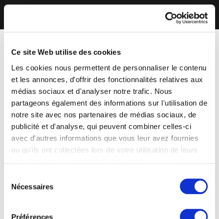
Ce site Web utilise des cookies
Les cookies nous permettent de personnaliser le contenu
et les annonces, d'offrir des fonctionnalités relatives aux
médias sociaux et d'analyser notre trafic. Nous
partageons également des informations sur l'utilisation de
notre site avec nos partenaires de médias sociaux, de
publicité et d'analyse, qui peuvent combiner celles-ci
avec d'autres informations que vous leur avez fournies
ou qu'ils ont collectées lors de votre utilisation de leurs
services. Vous consentez à nos cookies si vous
continuez à utiliser notre site Web.
Sélection
Nécessaires
du
consentement
Préférences