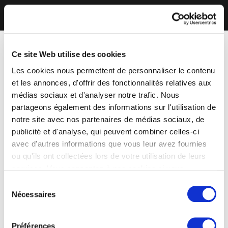
Ce site Web utilise des cookies
Les cookies nous permettent de personnaliser le contenu
et les annonces, d'offrir des fonctionnalités relatives aux
médias sociaux et d'analyser notre trafic. Nous
partageons également des informations sur l'utilisation de
notre site avec nos partenaires de médias sociaux, de
publicité et d'analyse, qui peuvent combiner celles-ci
avec d'autres informations que vous leur avez fournies
ou qu'ils ont collectées lors de votre utilisation de leurs
services. Vous consentez à nos cookies si vous
continuez à utiliser notre site Web.
Sélection
Nécessaires
du
consentement
Préférences