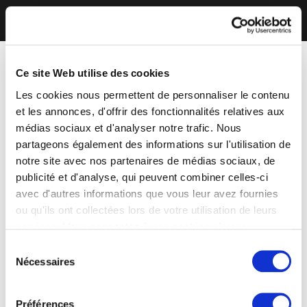
Ce site Web utilise des cookies
Les cookies nous permettent de personnaliser le contenu
et les annonces, d'offrir des fonctionnalités relatives aux
médias sociaux et d'analyser notre trafic. Nous
partageons également des informations sur l'utilisation de
notre site avec nos partenaires de médias sociaux, de
publicité et d'analyse, qui peuvent combiner celles-ci
avec d'autres informations que vous leur avez fournies
ou qu'ils ont collectées lors de votre utilisation de leurs
services. Vous consentez à nos cookies si vous
continuez à utiliser notre site Web.
Sélection
Nécessaires
du
consentement
Préférences