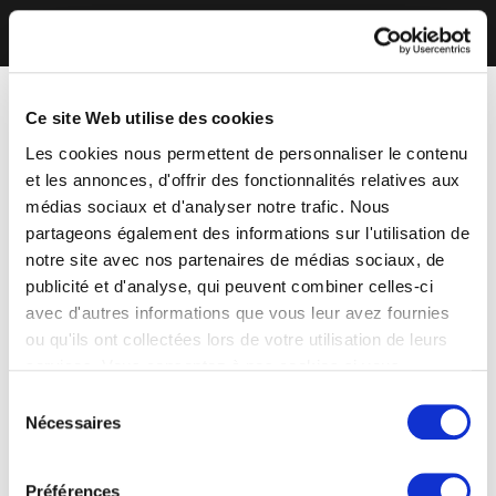
Ce site Web utilise des cookies
Les cookies nous permettent de personnaliser le contenu
et les annonces, d'offrir des fonctionnalités relatives aux
médias sociaux et d'analyser notre trafic. Nous
partageons également des informations sur l'utilisation de
notre site avec nos partenaires de médias sociaux, de
publicité et d'analyse, qui peuvent combiner celles-ci
avec d'autres informations que vous leur avez fournies
ou qu'ils ont collectées lors de votre utilisation de leurs
services. Vous consentez à nos cookies si vous
continuez à utiliser notre site Web.
Sélection
Nécessaires
du
consentement
Préférences