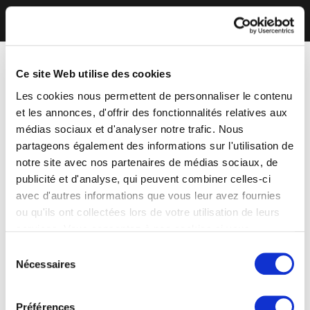
Ce site Web utilise des cookies
Les cookies nous permettent de personnaliser le contenu
et les annonces, d'offrir des fonctionnalités relatives aux
médias sociaux et d'analyser notre trafic. Nous
partageons également des informations sur l'utilisation de
notre site avec nos partenaires de médias sociaux, de
publicité et d'analyse, qui peuvent combiner celles-ci
avec d'autres informations que vous leur avez fournies
ou qu'ils ont collectées lors de votre utilisation de leurs
services. Vous consentez à nos cookies si vous
continuez à utiliser notre site Web.
Sélection
Nécessaires
du
consentement
Préférences