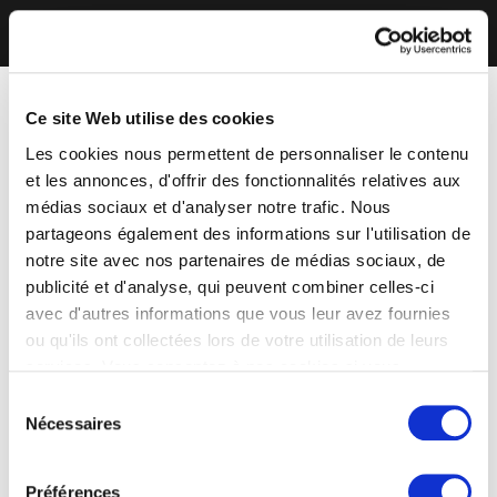
Ce site Web utilise des cookies
Les cookies nous permettent de personnaliser le contenu
et les annonces, d'offrir des fonctionnalités relatives aux
médias sociaux et d'analyser notre trafic. Nous
partageons également des informations sur l'utilisation de
notre site avec nos partenaires de médias sociaux, de
publicité et d'analyse, qui peuvent combiner celles-ci
avec d'autres informations que vous leur avez fournies
ou qu'ils ont collectées lors de votre utilisation de leurs
services. Vous consentez à nos cookies si vous
continuez à utiliser notre site Web.
Sélection
Nécessaires
du
consentement
Préférences