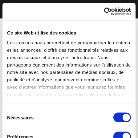
Ce site Web utilise des cookies
Les cookies nous permettent de personnaliser le contenu
et les annonces, d'offrir des fonctionnalités relatives aux
médias sociaux et d'analyser notre trafic. Nous
partageons également des informations sur l'utilisation de
notre site avec nos partenaires de médias sociaux, de
publicité et d'analyse, qui peuvent combiner celles-ci
avec d'autres informations que vous leur avez fournies
ou qu'ils ont collectées lors de votre utilisation de leurs
services. Vous consentez à nos cookies si vous
continuez à utiliser notre site Web.
Sélection
Nécessaires
du
consentement
Préférences