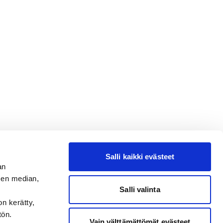
Salli kaikki evästeet
an
sen median,
Salli valinta
on kerätty,
tön.
Vain välttämättömät evästeet