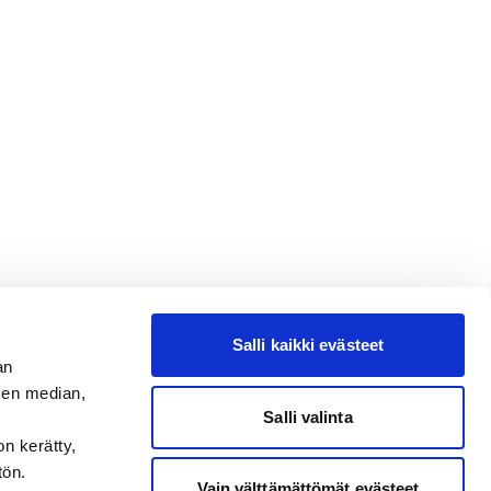
Salli kaikki evästeet
an
sen median,
Salli valinta
on kerätty,
tön.
Vain välttämättömät evästeet