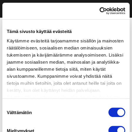
Tämä sivusto käyttää evästeitä
Käytämme evästeitä tarjoamamme sisällön ja mainosten
räätälöimiseen, sosiaalisen median ominaisuuksien
tukemiseen ja kävijämäärämme analysoimiseen. Lisäksi
jaamme sosiaalisen median, mainosalan ja analytiikka-
alan kumppaneillemme tietoja siitä, miten käytät
sivustoamme. Kumppanimme voivat yhdistää näitä
tietoja muihin tietoihin, joita olet antanut heille tai joita on
kerätty, kun olet käyttänyt heidän palvelujaan.
Käyttämällä sivustoamme, hyväksyt evästeiden käytön.
Suostumuksen
Välttämätön
valinta
Mieltymykset