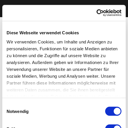
Diese Webseite verwendet Cookies
Wir verwenden Cookies, um Inhalte und Anzeigen zu
personalisieren, Funktionen für soziale Medien anbieten
zu können und die Zugriffe auf unsere Website zu
analysieren. Außerdem geben wir Informationen zu Ihrer
Verwendung unserer Website an unsere Partner für
soziale Medien, Werbung und Analysen weiter. Unsere
Partner führen diese Informationen möglicherweise mit
weiteren Daten zusammen, die Sie ihnen bereitgestellt
haben oder die sie im Rahmen Ihrer Nutzung der Dienste
gesammelt haben. Sie geben Einwilligung zu unseren
Einwilligungsauswahl
Cookies, wenn Sie unsere Webseite weiterhin nutzen.
Notwendig