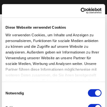
Diese Webseite verwendet Cookies
Wir verwenden Cookies, um Inhalte und Anzeigen zu
personalisieren, Funktionen für soziale Medien anbieten
zu können und die Zugriffe auf unsere Website zu
analysieren. Außerdem geben wir Informationen zu Ihrer
Verwendung unserer Website an unsere Partner für
soziale Medien, Werbung und Analysen weiter. Unsere
Partner führen diese Informationen möglicherweise mit
weiteren Daten zusammen, die Sie ihnen bereitgestellt
haben oder die sie im Rahmen Ihrer Nutzung der Dienste
gesammelt haben. Sie geben Einwilligung zu unseren
Einwilligungsauswahl
Cookies, wenn Sie unsere Webseite weiterhin nutzen.
Notwendig