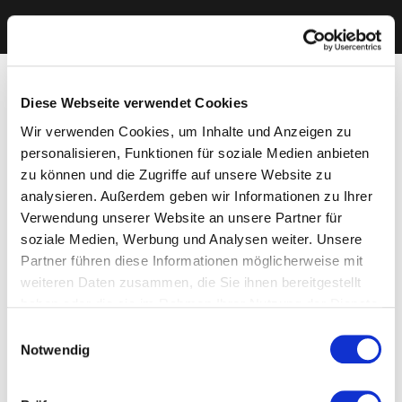
Diese Webseite verwendet Cookies
Wir verwenden Cookies, um Inhalte und Anzeigen zu
personalisieren, Funktionen für soziale Medien anbieten
zu können und die Zugriffe auf unsere Website zu
analysieren. Außerdem geben wir Informationen zu Ihrer
Verwendung unserer Website an unsere Partner für
soziale Medien, Werbung und Analysen weiter. Unsere
Partner führen diese Informationen möglicherweise mit
weiteren Daten zusammen, die Sie ihnen bereitgestellt
haben oder die sie im Rahmen Ihrer Nutzung der Dienste
gesammelt haben. Sie geben Einwilligung zu unseren
Einwilligungsauswahl
Cookies, wenn Sie unsere Webseite weiterhin nutzen.
Notwendig