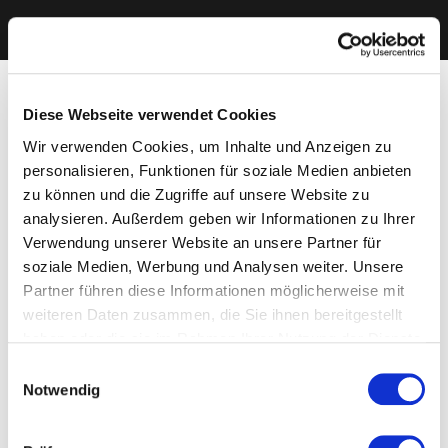
Diese Webseite verwendet Cookies
Wir verwenden Cookies, um Inhalte und Anzeigen zu
personalisieren, Funktionen für soziale Medien anbieten
zu können und die Zugriffe auf unsere Website zu
analysieren. Außerdem geben wir Informationen zu Ihrer
Verwendung unserer Website an unsere Partner für
soziale Medien, Werbung und Analysen weiter. Unsere
Partner führen diese Informationen möglicherweise mit
weiteren Daten zusammen, die Sie ihnen bereitgestellt
haben oder die sie im Rahmen Ihrer Nutzung der Dienste
gesammelt haben. Sie geben Einwilligung zu unseren
Einwilligungsauswahl
Cookies, wenn Sie unsere Webseite weiterhin nutzen.
Notwendig