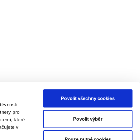
Povolit všechny cookies
těvnosti
tnery pro
Povolit výběr
acemi, které
ačujete v
Pouze nutné cookies