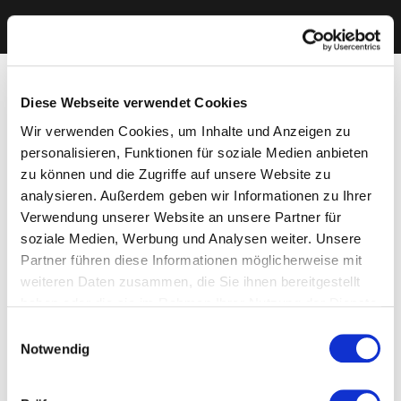
Diese Webseite verwendet Cookies
Wir verwenden Cookies, um Inhalte und Anzeigen zu
personalisieren, Funktionen für soziale Medien anbieten
zu können und die Zugriffe auf unsere Website zu
analysieren. Außerdem geben wir Informationen zu Ihrer
Verwendung unserer Website an unsere Partner für
soziale Medien, Werbung und Analysen weiter. Unsere
Partner führen diese Informationen möglicherweise mit
weiteren Daten zusammen, die Sie ihnen bereitgestellt
haben oder die sie im Rahmen Ihrer Nutzung der Dienste
gesammelt haben. Sie geben Einwilligung zu unseren
Einwilligungsauswahl
Cookies, wenn Sie unsere Webseite weiterhin nutzen.
Notwendig