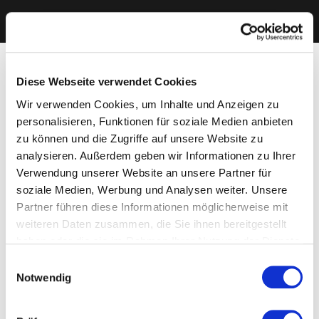
Diese Webseite verwendet Cookies
Wir verwenden Cookies, um Inhalte und Anzeigen zu
personalisieren, Funktionen für soziale Medien anbieten
zu können und die Zugriffe auf unsere Website zu
analysieren. Außerdem geben wir Informationen zu Ihrer
Verwendung unserer Website an unsere Partner für
soziale Medien, Werbung und Analysen weiter. Unsere
Partner führen diese Informationen möglicherweise mit
weiteren Daten zusammen, die Sie ihnen bereitgestellt
haben oder die sie im Rahmen Ihrer Nutzung der Dienste
gesammelt haben. Sie geben Einwilligung zu unseren
Einwilligungsauswahl
Cookies, wenn Sie unsere Webseite weiterhin nutzen.
Notwendig