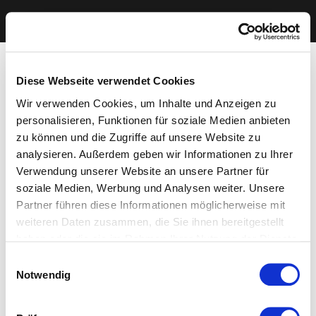
Diese Webseite verwendet Cookies
Wir verwenden Cookies, um Inhalte und Anzeigen zu
personalisieren, Funktionen für soziale Medien anbieten
zu können und die Zugriffe auf unsere Website zu
analysieren. Außerdem geben wir Informationen zu Ihrer
Verwendung unserer Website an unsere Partner für
soziale Medien, Werbung und Analysen weiter. Unsere
Partner führen diese Informationen möglicherweise mit
weiteren Daten zusammen, die Sie ihnen bereitgestellt
haben oder die sie im Rahmen Ihrer Nutzung der Dienste
gesammelt haben. Sie geben Einwilligung zu unseren
Einwilligungsauswahl
Cookies, wenn Sie unsere Webseite weiterhin nutzen.
Notwendig