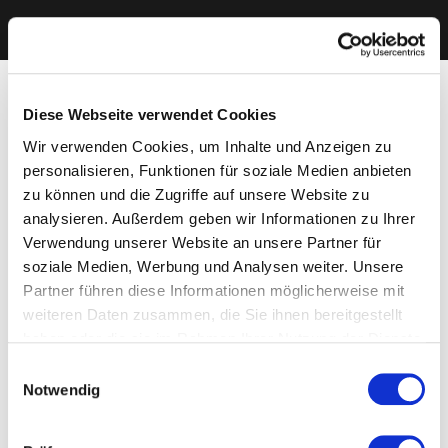
Diese Webseite verwendet Cookies
Wir verwenden Cookies, um Inhalte und Anzeigen zu
personalisieren, Funktionen für soziale Medien anbieten
zu können und die Zugriffe auf unsere Website zu
analysieren. Außerdem geben wir Informationen zu Ihrer
Verwendung unserer Website an unsere Partner für
soziale Medien, Werbung und Analysen weiter. Unsere
Partner führen diese Informationen möglicherweise mit
weiteren Daten zusammen, die Sie ihnen bereitgestellt
haben oder die sie im Rahmen Ihrer Nutzung der Dienste
gesammelt haben. Sie geben Einwilligung zu unseren
Einwilligungsauswahl
Cookies, wenn Sie unsere Webseite weiterhin nutzen.
Notwendig