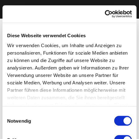
Diese Webseite verwendet Cookies
Wir verwenden Cookies, um Inhalte und Anzeigen zu
personalisieren, Funktionen für soziale Medien anbieten
zu können und die Zugriffe auf unsere Website zu
analysieren. Außerdem geben wir Informationen zu Ihrer
Verwendung unserer Website an unsere Partner für
soziale Medien, Werbung und Analysen weiter. Unsere
Partner führen diese Informationen möglicherweise mit
weiteren Daten zusammen, die Sie ihnen bereitgestellt
haben oder die sie im Rahmen Ihrer Nutzung der Dienste
gesammelt haben. Sie geben Einwilligung zu unseren
Einwilligungsauswahl
Cookies, wenn Sie unsere Webseite weiterhin nutzen.
Notwendig