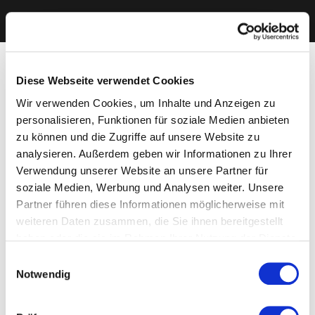
Diese Webseite verwendet Cookies
Wir verwenden Cookies, um Inhalte und Anzeigen zu
personalisieren, Funktionen für soziale Medien anbieten
zu können und die Zugriffe auf unsere Website zu
analysieren. Außerdem geben wir Informationen zu Ihrer
Verwendung unserer Website an unsere Partner für
soziale Medien, Werbung und Analysen weiter. Unsere
Partner führen diese Informationen möglicherweise mit
weiteren Daten zusammen, die Sie ihnen bereitgestellt
haben oder die sie im Rahmen Ihrer Nutzung der Dienste
gesammelt haben. Sie geben Einwilligung zu unseren
Einwilligungsauswahl
Cookies, wenn Sie unsere Webseite weiterhin nutzen.
Notwendig