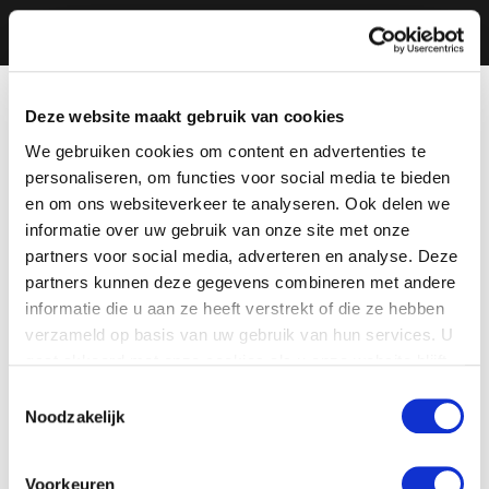
Deze website maakt gebruik van cookies
We gebruiken cookies om content en advertenties te
personaliseren, om functies voor social media te bieden
en om ons websiteverkeer te analyseren. Ook delen we
informatie over uw gebruik van onze site met onze
partners voor social media, adverteren en analyse. Deze
partners kunnen deze gegevens combineren met andere
informatie die u aan ze heeft verstrekt of die ze hebben
verzameld op basis van uw gebruik van hun services. U
gaat akkoord met onze cookies als u onze website blijft
gebruiken.
Toestemmingsselectie
Noodzakelijk
Voorkeuren