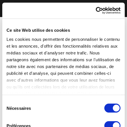
Ce site Web utilise des cookies
Les cookies nous permettent de personnaliser le contenu
et les annonces, d'offrir des fonctionnalités relatives aux
médias sociaux et d'analyser notre trafic. Nous
partageons également des informations sur l'utilisation de
notre site avec nos partenaires de médias sociaux, de
publicité et d'analyse, qui peuvent combiner celles-ci
avec d'autres informations que vous leur avez fournies
ou qu'ils ont collectées lors de votre utilisation de leurs
services. Vous consentez à nos cookies si vous
continuez à utiliser notre site Web.
Sélection
Nécessaires
du
consentement
Préférences