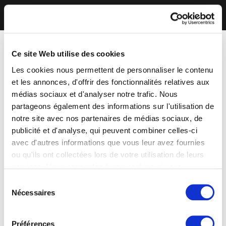
Ce site Web utilise des cookies
Les cookies nous permettent de personnaliser le contenu
et les annonces, d'offrir des fonctionnalités relatives aux
médias sociaux et d'analyser notre trafic. Nous
partageons également des informations sur l'utilisation de
notre site avec nos partenaires de médias sociaux, de
publicité et d'analyse, qui peuvent combiner celles-ci
avec d'autres informations que vous leur avez fournies
ou qu'ils ont collectées lors de votre utilisation de leurs
services. Vous consentez à nos cookies si vous
continuez à utiliser notre site Web.
Sélection
Nécessaires
du
consentement
Préférences