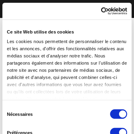
Ce site Web utilise des cookies
Les cookies nous permettent de personnaliser le contenu
et les annonces, d'offrir des fonctionnalités relatives aux
médias sociaux et d'analyser notre trafic. Nous
partageons également des informations sur l'utilisation de
notre site avec nos partenaires de médias sociaux, de
publicité et d'analyse, qui peuvent combiner celles-ci
avec d'autres informations que vous leur avez fournies
ou qu'ils ont collectées lors de votre utilisation de leurs
services. Vous consentez à nos cookies si vous
continuez à utiliser notre site Web.
Sélection
Nécessaires
du
consentement
Préférences