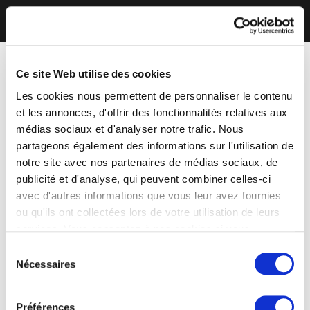
Ce site Web utilise des cookies
Les cookies nous permettent de personnaliser le contenu
et les annonces, d'offrir des fonctionnalités relatives aux
médias sociaux et d'analyser notre trafic. Nous
partageons également des informations sur l'utilisation de
notre site avec nos partenaires de médias sociaux, de
publicité et d'analyse, qui peuvent combiner celles-ci
avec d'autres informations que vous leur avez fournies
ou qu'ils ont collectées lors de votre utilisation de leurs
services. Vous consentez à nos cookies si vous
continuez à utiliser notre site Web.
Sélection
Nécessaires
du
consentement
Préférences