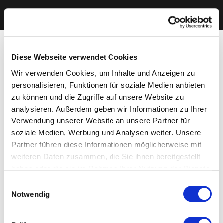
Diese Webseite verwendet Cookies
Wir verwenden Cookies, um Inhalte und Anzeigen zu
personalisieren, Funktionen für soziale Medien anbieten
zu können und die Zugriffe auf unsere Website zu
analysieren. Außerdem geben wir Informationen zu Ihrer
Verwendung unserer Website an unsere Partner für
soziale Medien, Werbung und Analysen weiter. Unsere
Partner führen diese Informationen möglicherweise mit
weiteren Daten zusammen, die Sie ihnen bereitgestellt
haben oder die sie im Rahmen Ihrer Nutzung der Dienste
gesammelt haben. Sie geben Einwilligung zu unseren
Einwilligungsauswahl
Cookies, wenn Sie unsere Webseite weiterhin nutzen.
Notwendig