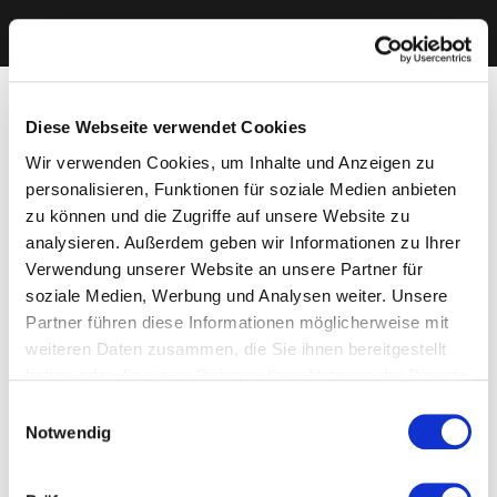
Diese Webseite verwendet Cookies
Wir verwenden Cookies, um Inhalte und Anzeigen zu
personalisieren, Funktionen für soziale Medien anbieten
zu können und die Zugriffe auf unsere Website zu
analysieren. Außerdem geben wir Informationen zu Ihrer
Verwendung unserer Website an unsere Partner für
soziale Medien, Werbung und Analysen weiter. Unsere
Partner führen diese Informationen möglicherweise mit
weiteren Daten zusammen, die Sie ihnen bereitgestellt
haben oder die sie im Rahmen Ihrer Nutzung der Dienste
gesammelt haben. Sie geben Einwilligung zu unseren
Einwilligungsauswahl
Cookies, wenn Sie unsere Webseite weiterhin nutzen.
Notwendig