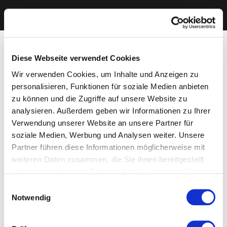
Diese Webseite verwendet Cookies
Wir verwenden Cookies, um Inhalte und Anzeigen zu
personalisieren, Funktionen für soziale Medien anbieten
zu können und die Zugriffe auf unsere Website zu
analysieren. Außerdem geben wir Informationen zu Ihrer
Verwendung unserer Website an unsere Partner für
soziale Medien, Werbung und Analysen weiter. Unsere
Partner führen diese Informationen möglicherweise mit
weiteren Daten zusammen, die Sie ihnen bereitgestellt
haben oder die sie im Rahmen Ihrer Nutzung der Dienste
gesammelt haben. Sie geben Einwilligung zu unseren
Einwilligungsauswahl
Cookies, wenn Sie unsere Webseite weiterhin nutzen.
Notwendig