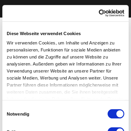
Diese Webseite verwendet Cookies
Wir verwenden Cookies, um Inhalte und Anzeigen zu
personalisieren, Funktionen für soziale Medien anbieten
zu können und die Zugriffe auf unsere Website zu
analysieren. Außerdem geben wir Informationen zu Ihrer
Verwendung unserer Website an unsere Partner für
soziale Medien, Werbung und Analysen weiter. Unsere
Partner führen diese Informationen möglicherweise mit
weiteren Daten zusammen, die Sie ihnen bereitgestellt
haben oder die sie im Rahmen Ihrer Nutzung der Dienste
gesammelt haben. Sie geben Einwilligung zu unseren
Einwilligungsauswahl
Cookies, wenn Sie unsere Webseite weiterhin nutzen.
Notwendig